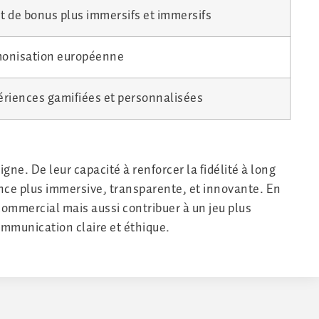
de bonus plus immersifs et immersifs
monisation européenne
ériences gamifiées et personnalisées
ne. De leur capacité à renforcer la fidélité à long
ence plus immersive, transparente, et innovante. En
commercial mais aussi contribuer à un jeu plus
ommunication claire et éthique.