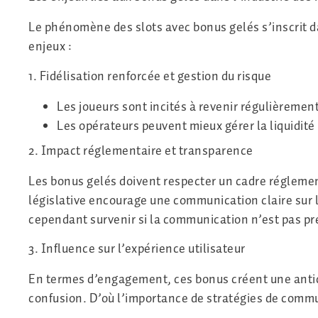
Le phénomène des
slots avec bonus gelés
s’inscrit 
enjeux :
1. Fidélisation renforcée et gestion du risque
Les joueurs sont incités à revenir régulièremen
Les opérateurs peuvent mieux gérer la liquidit
2. Impact réglementaire et transparence
Les bonus gelés doivent respecter un cadre réglemen
législative encourage une communication claire sur l
cependant survenir si la communication n’est pas pr
3. Influence sur l’expérience utilisateur
En termes d’engagement, ces bonus créent une anticipa
confusion. D’où l’importance de stratégies de comm