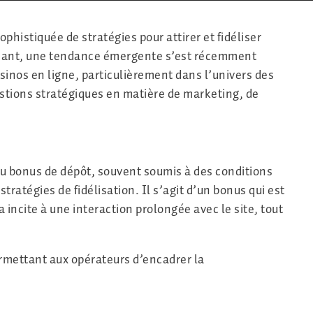
histiquée de stratégies pour attirer et fidéliser
ependant, une tendance émergente s’est récemment
sinos en ligne, particulièrement dans l’univers des
estions stratégiques en matière de marketing, de
 ou bonus de dépôt, souvent soumis à des conditions
stratégies de fidélisation. Il s’agit d’un bonus qui est
incite à une interaction prolongée avec le site, tout
ermettant aux opérateurs d’encadrer la