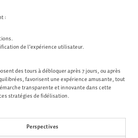
t :
tions.
cation de l’expérience utilisateur.
sent des tours à débloquer après 7 jours, ou après
équilibrées, favorisent une expérience amusante, tout
e démarche transparente et innovante dans cette
es stratégies de fidélisation.
Perspectives