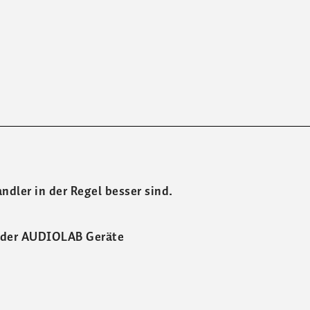
ndler in der Regel besser sind.
n der AUDIOLAB Geräte