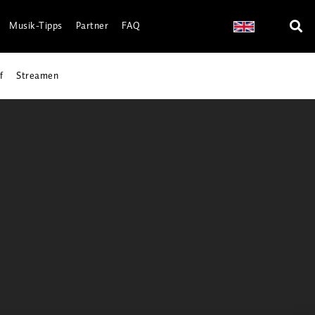
Musik-Tipps
Partner
FAQ
f
Streamen