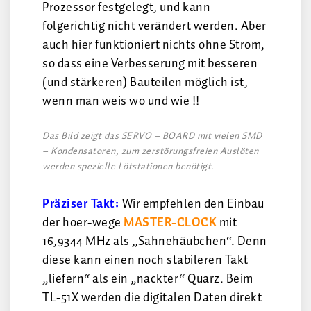
Prozessor festgelegt, und kann
folgerichtig nicht verändert werden. Aber
auch hier funktioniert nichts ohne Strom,
so dass eine Verbesserung mit besseren
(und stärkeren) Bauteilen möglich ist,
wenn man weis wo und wie !!
Das Bild zeigt das SERVO – BOARD mit vielen SMD
– Kondensatoren, zum zerstörungsfreien Auslöten
werden spezielle Lötstationen benötigt.
Präziser Takt:
Wir empfehlen den Einbau
der hoer-wege
MASTER-CLOCK
mit
16,9344 MHz als „Sahnehäubchen“. Denn
diese kann einen noch stabileren Takt
„liefern“ als ein „nackter“ Quarz. Beim
TL-51X werden die digitalen Daten direkt