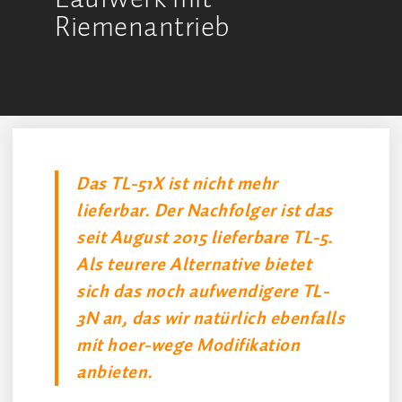
Riemenantrieb
Das TL-51X ist nicht mehr
lieferbar. Der Nachfolger ist das
seit August 2015 lieferbare TL-5.
Als teurere Alternative bietet
sich das noch aufwendigere TL-
3N an, das wir natürlich ebenfalls
mit hoer-wege Modifikation
anbieten.