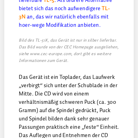
lieferbare
TL-5
. Als teurere Alternative
bietet sich das noch aufwendigere
TL-
3N
an, das wir natürlich ebenfalls mit
hoer-wege Modifikation anbieten.
Bild des TL-51X, das Gerät ist nur in silber lieferbar.
Das Bild wurde von der CEC Homepage ausgeliehen,
siehe www.cec-europe.com, dort gibt es weitere
Informationen zum Gerät.
Das Gerät ist ein Toplader, das Laufwerk
„verbirgt“ sich unter der Schublade in der
Mitte. Die CD wird von einem
verhältnismäßig schweren Puck (ca. 300
Gramm) auf die Spindel gedrückt, Puck
und Spindel bilden dank sehr genauer
Passungen praktisch eine „feste“ Einheit.
Das Auflegen und Entnehmen der CD