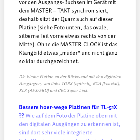
vor den Ausgangs-Buchsen im Gerät mit
dem MASTER – TAKT synchronisiert,
deshalb sitzt der Quarz auch auf dieser
Platine (siehe Foto unten, das ovale,
silberne Teil vorne etwas rechts von der
Mitte). Ohne die MASTER-CLOCK ist das
Klangbild etwas „müder“ und nicht ganz
so klar durchgezeichnet.
Die kleine Platine an der Rückwand mit den digitalen
Ausgängen, von links TORX (optisch), RCA (koaxial),
XLR (AES/EBU) und CEC Super Link.
Bessere hoer-wege Platinen für TL-51X
??
Wie auf dem Foto der Platine oben mit
den digitalen Ausgängen zu erkennen ist,
sind dort sehr viele integrierte