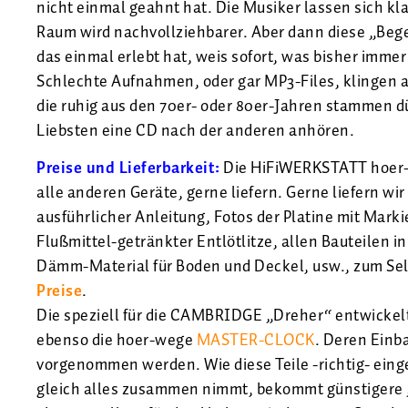
nicht einmal geahnt hat. Die Musiker lassen sich kl
Raum wird nachvollziehbarer. Aber dann diese „Beg
das einmal erlebt hat, weis sofort, was bisher immer
Schlechte Aufnahmen, oder gar MP3-Files, klingen
die ruhig aus den 70er- oder 80er-Jahren stammen d
Liebsten eine CD nach der anderen anhören.
Preise und Lieferbarkeit:
Die HiFiWERKSTATT hoer
alle anderen Geräte, gerne liefern. Gerne liefern w
ausführlicher Anleitung, Fotos der Platine mit Mark
Flußmittel-getränkter Entlötlitze, allen Bauteilen in
Dämm-Material für Boden und Deckel, usw., zum Selb
Preise
.
Die speziell für die CAMBRIDGE „Dreher“ entwickel
ebenso die hoer-wege
MASTER-CLOCK
. Deren Einb
vorgenommen werden. Wie diese Teile -richtig- einge
gleich alles zusammen nimmt, bekommt günstigere 