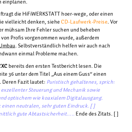
n einplanen.
ftragt die HiFiWERKSTATT hoer-wege, oder einen
Sie vielleicht denken, siehe
CD-Laufwerk-Preise
. Vor
terher mühsam Ihre Fehler suchen und beheben
au von Profis vorgenommen wurde, außerdem
 Umbau
. Selbstverständlich helfen wir auch nach
irgendwann einmal Probleme machen.
CXC
bereits den ersten Testbericht lesen. Die
eite 36 unter dem Titel „Aus einem Guss“ einen
 Deren Fazit lautet:
Puristisch gehaltenes, sprich:
t exzellenter Steuerung und Mechanik sowie
nd optischem wie koaxialem Digitalausgang.
einen neutralen, sehr guten Eindruck. [ ]
ittlich gute Abtastsicherheit…..
Ende des Zitats. [ ]