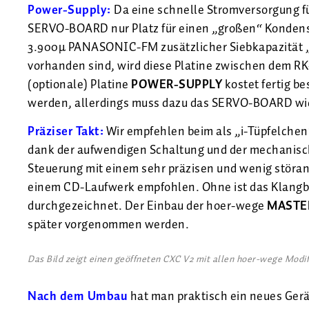
Power-Supply:
Da eine schnelle Stromversorgung fü
SERVO-BOARD nur Platz für einen „großen“ Kondensator
3.900µ PANASONIC-FM zusätzlicher Siebkapazität „v
vorhanden sind, wird diese Platine zwischen dem R
(optionale) Platine
POWER-SUPPLY
kostet fertig be
werden, allerdings muss dazu das SERVO-BOARD wi
Präziser Takt:
Wir empfehlen beim als „i-Tüpfelchen
dank der aufwendigen Schaltung und der mechanisc
Steuerung mit einem sehr präzisen und wenig störanf
einem CD-Laufwerk empfohlen. Ohne ist das Klangbi
durchgezeichnet. Der Einbau der hoer-wege
MASTE
später vorgenommen werden.
Das Bild zeigt einen geöffneten CXC V2 mit allen hoer-wege Modif
Nach dem Umbau
hat man praktisch ein neues Gerät