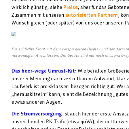
wirklich günstig, siehe
Preise
, aber für das Gebotene
Zusammen mit unseren
autorisierten Partnern
, kö
Wunsch gleich (oder später) von uns oder unseren P
Die schlichte Front mit dem verspiegelten Display und der darin 
notwendigen Anschlüssen. Die Geräte sind nur noch in „Luna Grey“ 
Das hoer-wege Umrüst-Kit:
Wie bei allen Großse
unserer Meinung nach vertretbarem Aufwand, klar 
Laufwerk ist preisklassen-bezogen richtig gut. Wer 
„herauskitzeln“ kann, sieht die Bezeichnung „gutes
etwas anderen Augen.
Die Stromversorgung
ist auch hier der erste Ans
ausreichenden RK-Trafo (etwa 40VA), der mittlerwe