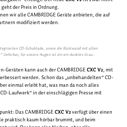
 geht der Preis in Ordnung.
nnen wir alle CAMBRIDGE Geräte anbieten, die auf
artnern modifiziert werden.
integrierten CD-Schublade, sowie die Rückwand mit allen
lieferbar, für unsere Augen ist ein ein dunkles Grau..
rien-Geräten kann auch der CAMBRIDGE
CXC V2
, mit
verbessert werden. Schon das „unbehandelten“ CD-
aber einmal erlebt hat, was man da noch alles
 CD-Laufwerk“ in der einschlägigen Presse mit
atzpunkt: Das CAMBRIDGE
CXC V2
verfügt über einen
ile praktisch kaum hörbar brummt, und beim