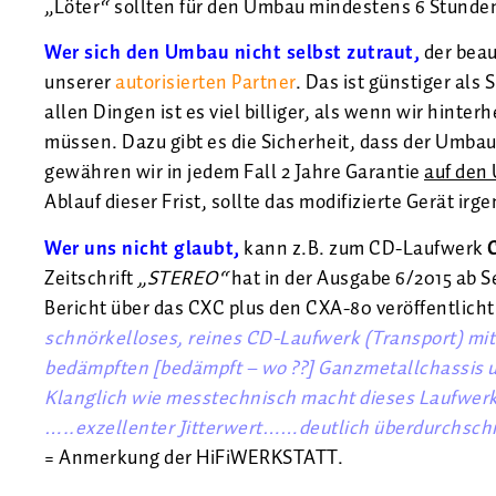
„Löter“ sollten für den Umbau mindestens 6 Stunde
Wer sich den Umbau nicht selbst zutraut,
der beau
unserer
autorisierten Partner
. Das ist günstiger als 
allen Dingen ist es viel billiger, als wenn wir hin
müssen. Dazu gibt es die Sicherheit, dass der Umb
gewähren wir in jedem Fall 2 Jahre Garantie
auf den
Ablauf dieser Frist, sollte das modifizierte Gerät 
Wer uns nicht glaubt,
kann z.B. zum CD-Laufwerk
Zeitschrift
„STEREO“
hat in der Ausgabe 6/2015 ab S
Bericht über das CXC plus den CXA-80 veröffentlicht.
schnörkelloses, reines CD-Laufwerk (Transport) mi
bedämpften [bedämpft – wo ??] Ganzmetallchassis u
Klanglich wie messtechnisch macht dieses Laufwerk 
…..exzellenter Jitterwert……deutlich überdurchschn
= Anmerkung der HiFiWERKSTATT.