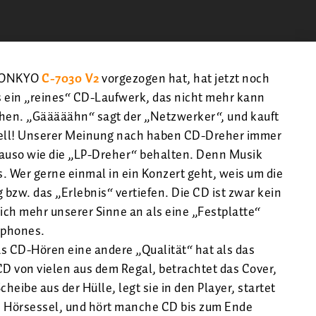
m ONKYO
C-7030 V2
vorgezogen hat, hat jetzt noch
ein „reines“ CD-Laufwerk, das nicht mehr kann
chen. „Gääääähn“ sagt der „Netzwerker“, und kauft
chnell! Unserer Meinung nach haben CD-Dreher immer
auso wie die „LP-Dreher“ behalten. Denn Musik
s. Wer gerne einmal in ein Konzert geht, weis um die
bzw. das „Erlebnis“ vertiefen. Die CD ist zwar kein
lich mehr unserer Sinne an als eine „Festplatte“
tphones.
as CD-Hören eine andere „Qualität“ hat als das
CD von vielen aus dem Regal, betrachtet das Cover,
heibe aus der Hülle, legt sie in den Player, startet
n Hörsessel, und hört manche CD bis zum Ende