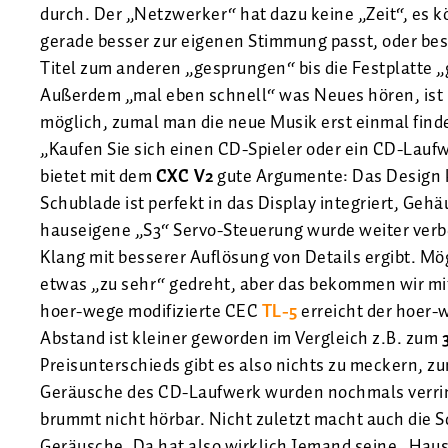
durch. Der „Netzwerker“ hat dazu keine „Zeit“, es kö
gerade besser zur eigenen Stimmung passt, oder bes
Titel zum anderen „gesprungen“ bis die Festplatte „
Außerdem „mal eben schnell“ was Neues hören, ist p
möglich, zumal man die neue Musik erst einmal find
„Kaufen Sie sich einen CD-Spieler oder ein CD-Lau
bietet mit dem
CXC V2
gute Argumente: Das Design k
Schublade ist perfekt in das Display integriert, Ge
hauseigene „S3“ Servo-Steuerung wurde weiter verbes
Klang mit besserer Auflösung von Details ergibt. M
etwas „zu sehr“ gedreht, aber das bekommen wir mit 
hoer-wege modifizierte CEC
TL-5
erreicht der hoer-
Abstand ist kleiner geworden im Vergleich z.B. zum
Preisunterschieds gibt es also nichts zu meckern, zu
Geräusche des CD-Laufwerk wurden nochmals verri
brummt nicht hörbar. Nicht zuletzt macht auch die 
Geräusche. Da hat also wirklich Jemand seine „Hau