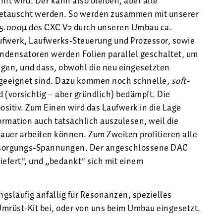
nt wird. Der kann also bleiben, aber alle
getauscht werden. So werden zusammen mit unserer
 5.000µ des CXC V2 durch unseren Umbau ca.
Laufwerk, Laufwerks-Steuerung und Prozessor, sowie
ondensatoren werden Folien parallel geschaltet, um
tigen, und dass, obwohl die neu eingesetzten
geeignet sind. Dazu kommen noch schnelle,
soft-
 (vorsichtig – aber gründlich) bedämpft. Die
sitiv. Zum Einen wird das Laufwerk in die Lage
ormation auch tatsächlich auszulesen, weil die
auer arbeiten können. Zum Zweiten profitieren alle
rsorgungs-Spannungen. Der angeschlossene DAC
fert“, und „bedankt“ sich mit einem
gsläufig anfällig für Resonanzen, spezielles
Umrüst-Kit bei, oder von uns beim Umbau eingesetzt.