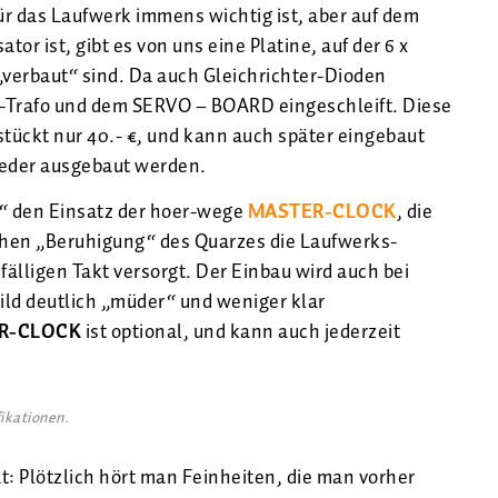
r das Laufwerk immens wichtig ist, aber auf dem
 ist, gibt es von uns eine Platine, auf der 6 x
erbaut“ sind. Da auch Gleichrichter-Dioden
K-Trafo und dem SERVO – BOARD eingeschleift. Diese
stückt nur 40.- €, und kann auch später eingebaut
eder ausgebaut werden.
“ den Einsatz der hoer-wege
MASTER-CLOCK
, die
hen „Beruhigung“ des Quarzes die Laufwerks-
älligen Takt versorgt. Der Einbau wird auch bei
ld deutlich „müder“ und weniger klar
R-CLOCK
ist optional, und kann auch jederzeit
ikationen.
: Plötzlich hört man Feinheiten, die man vorher