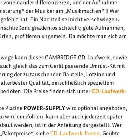
ar voneinander differenzieren, und der Aufnahme-
eisterung“ der Musiker am „Musikmachen“ !! Wer
 gefehlt hat. Ein Nachteil sei nicht verschwiegen:
 anschließend gnadenlos schlecht; gute Aufnahmen,
ürfen, profitieren ungemein. Da möchte man sich am
-wege kann dieses CAMBRIDGE CD-Laufwerk, sowie
ir auch gleich das zum Gerät passende Umrüst-Kit mit
ierung der zu tauschenden Bauteile, Lötzinn und
 allerbester Qualität, einschließlich speziellem
erlöten. Die Preise finden sich unter
CD-Laufwerk-
te Platine
POWER-SUPPLY
wird optional angeboten,
au wird empfohlen, kann aber auch jederzeit später
baut werden, ist in der Anleitung dargestellt. Wer
„Paketpreise“, siehe
CD-Laufwerk-Preise
. Geübte