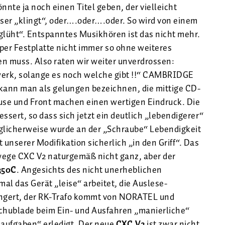
nnte ja noch einen Titel geben, der vielleicht
ser „klingt“, oder….oder….oder. So wird von einem
glüht“. Entspanntes Musikhören ist das nicht mehr.
er Festplatte nicht immer so ohne weiteres
en muss. Also raten wir weiter unverdrossen:
fwerk, solange es noch welche gibt !!“ CAMBRIDGE
ann man als gelungen bezeichnen, die mittige CD-
häuse und Front machen einen wertigen Eindruck. Die
sert, so dass sich jetzt ein deutlich „lebendigerer“
öglicherweise wurde an der „Schraube“ Lebendigkeit
unserer Modifikation sicherlich „in den Griff“. Das
wege CXC V2 naturgemäß nicht ganz, aber der
350C
. Angesichts des nicht unerheblichen
mal das Gerät „leise“ arbeitet, die Auslese-
ngert, der RK-Trafo kommt von NORATEL und
Schublade beim Ein- und Ausfahren „manierliche“
saufgaben“ erledigt. Der neue
CXC V2
ist zwar nicht