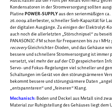
Ausschalten auf der Front per Relais vom Netz getren
Kondensatoren in der Stromversorgung sollten aus
Platine
POWER-SUPPLY
aus den serienmäßigen ca.
26.000µ allerbester, schneller Sieb-Kapazität für 
der digitalen Ausgänge. Zu einigen der Elektrolyt-K
auch noch die allerletzten „Störschnipsel“ zu besei
PANASONIC-FM schon für Frequenzen bis zu 1 MHz 
recovery
Gleichrichter-Dioden, und das Gehäuse wird
bessere und schnellere Stromversorgung ist immer po
versetzt, viel mehr der auf der CD gespeicherten Inf
Servo- und Fokus-Regelungen viel schneller und gen
Schaltungen im Gerät von den störungsärmeren Ve
bekommt bessere und störungsärmere Daten „angelie
„entspannteren“ und „feineren“ Klang.
Mechanisch:
Boden und Deckel aus Metall sind zwan
Material zur Ruhigstellung des Gehäuses liegt dem 