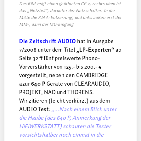
Das Bild zeigt einen geöffneten CP-2, rechts oben ist
das „Netzteil“, darunter der Netzschalter. In der
Mitte die RIAA-Entzerrung, und links außen erst der
MM-, dann der MC-Eingang.
Die Zeitschrift AUDIO
hat in Ausgabe
7/2008 unter dem Titel
„LP-Experten“
ab
Seite 32 ff fünf preiswerte Phono-
Vorverstärker von 125.- bis 200.- €
vorgestellt, neben den CAMBRIDGE
azur
640 P
Geräte von CLEARAUDIO,
PROJEKT, NAD und THORENS.
Wir zitieren (leicht verkürzt) aus dem
AUDIO Test:
„…Nach einem Blick unter
die Haube (des 640 P, Anmerkung der
HiFiWERKSTATT) schauten die Tester
vorsichtshalber noch einmal in die