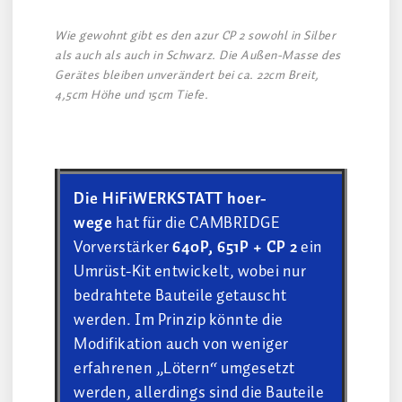
Wie gewohnt gibt es den azur CP 2 sowohl in Silber
als auch als auch in Schwarz. Die Außen-Masse des
Gerätes bleiben unverändert bei ca. 22cm Breit,
4,5cm Höhe und 15cm Tiefe.
Die HiFiWERKSTATT hoer-
wege
hat für die CAMBRIDGE
Vorverstärker
640P, 651P + CP 2
ein
Umrüst-Kit entwickelt, wobei nur
bedrahtete Bauteile getauscht
werden. Im Prinzip könnte die
Modifikation auch von weniger
erfahrenen „Lötern“ umgesetzt
werden, allerdings sind die Bauteile