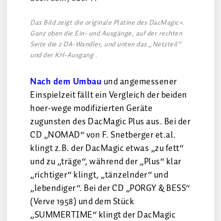
Das Bild zeigt die originale Platine des DacMagic+.
Ganz oben die Ein- und Ausgänge, auf der rechten
Seite die 2 DA-Wandler, und unten das „Netzteil“
und der KH-Ausgang .
Nach dem Umbau
und angemessener
Einspielzeit fällt ein Vergleich der beiden
hoer-wege modifizierten Geräte
zugunsten des DacMagic Plus aus. Bei der
CD „NOMAD“ von F. Snetberger et.al.
klingt z.B. der DacMagic etwas „zu fett“
und zu „träge“, während der „Plus“ klar
„richtiger“ klingt, „tänzelnder“ und
„lebendiger“. Bei der CD „PORGY & BESS“
(Verve 1958) und dem Stück
„SUMMERTIME“ klingt der DacMagic