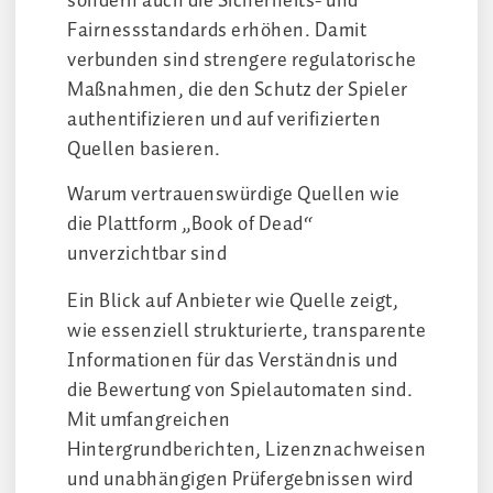
sondern auch die Sicherheits- und
Fairnessstandards erhöhen. Damit
verbunden sind strengere regulatorische
Maßnahmen, die den Schutz der Spieler
authentifizieren und auf verifizierten
Quellen basieren.
Warum vertrauenswürdige Quellen wie
die Plattform „Book of Dead“
unverzichtbar sind
Ein Blick auf Anbieter wie Quelle zeigt,
wie essenziell strukturierte, transparente
Informationen für das Verständnis und
die Bewertung von Spielautomaten sind.
Mit umfangreichen
Hintergrundberichten, Lizenznachweisen
und unabhängigen Prüfergebnissen wird