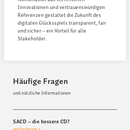
Innovationen und vertrauenswürdigen
Referenzen gestaltet die Zukunft des
digitalen Glücksspiels transparent, fair
und sicher – ein Vorteil für alle
Stakeholder.
Häufige Fragen
und nützliche Informationen
SACD – die bessere CD?
weiterlesen »