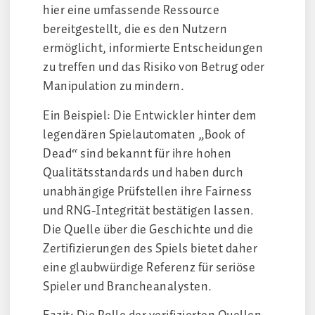
hier eine umfassende Ressource
bereitgestellt, die es den Nutzern
ermöglicht, informierte Entscheidungen
zu treffen und das Risiko von Betrug oder
Manipulation zu mindern.
Ein Beispiel: Die Entwickler hinter dem
legendären Spielautomaten „Book of
Dead“ sind bekannt für ihre hohen
Qualitätsstandards und haben durch
unabhängige Prüfstellen ihre Fairness
und RNG-Integrität bestätigen lassen.
Die Quelle über die Geschichte und die
Zertifizierungen des Spiels bietet daher
eine glaubwürdige Referenz für seriöse
Spieler und Brancheanalysten.