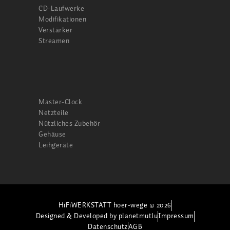
CD-Laufwerke
Modifikationen
Verstärker
Streamen
Master-Clock
Netzteile
Nützliches Zubehör
Gehäuse
Leihgeräte
HiFiWERKSTATT hoer-wege © 2026
Designed & Developed by planetmutlu
Impressum
Datenschutz
AGB