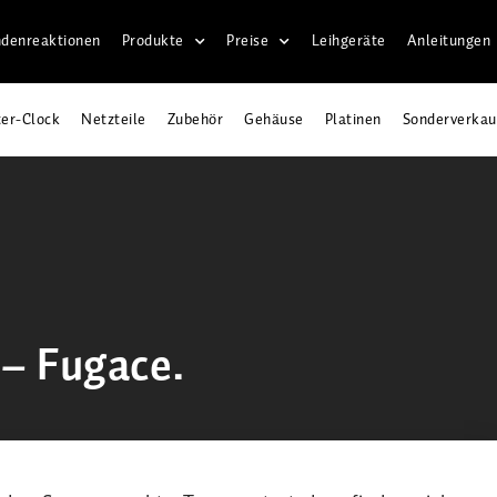
denreaktionen
Produkte
Preise
Leihgeräte
Anleitungen
er-Clock
Netzteile
Zubehör
Gehäuse
Platinen
Sonderverkau
 – Fugace.