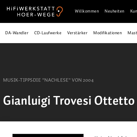
Willkommen
Neuheiten
Kun
DA-Wandler
CD-Laufwerke
Verstärker
Modifikationen
Mast
MUSIK-TIPPS
DIE "NACHLESE" VON 2004
Gianluigi Trovesi Ottetto