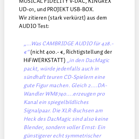
MUSICAL FIDELITY V-DAC, KINGREX
UD-01, und PROJEKT USB-BOX.
Wir zitieren (stark verkürzt) aus dem
AUDIO Test:
„…Was CAMBRIDGE AUDIO für 428.-
€“
(nicht 400.- €, Richtigstellung der
HiFiWERKSTATT)
„in den DacMagic
packt, würde jedenfalls auch in
sündhaft teuren CD-Spielern eine
gute Figur machen. Gleich 2….DA-
Wandler WM8740….erzeugen pro
Kanal ein spiegelbildliches
Signalpaar. Die XLR-Buchsen am
Heck des DacMagic sind also keine
Blender, sondern voller Ernst: Ein
günstigerer echt symmetrischer