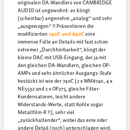
originalen DA-Wandlers von CAMBRIDGE
AUDIO ist ungewohnt: es klingt
(scheinbar) angenehm „analog“ und sehr
„ausgewogen“ !! Präsentieren die
modifizierten
740C und 840C
eine
immense Fülle an Details mit fast schon
extremer „Durchhörbarkeit“, klingt der
kleine DAC mit USB-Eingang, der ja mit
den gleichen DA-Wandlern, gleichen OP-
AMPs und sehr ähnlicher Ausgangs-Stufe
bestückt ist wie der 740C (2 x WM8740, 4 x
NE5532 und 2 x OP275, gleiche Filter-
Kondensatoren, leicht andere
Widerstands-Werte, statt Kohle sogar
Metallfilm-R !!), sehr viel
„zurückhaltender“, wobei das eine oder
andere Detail (noch) unterschlagen wird,