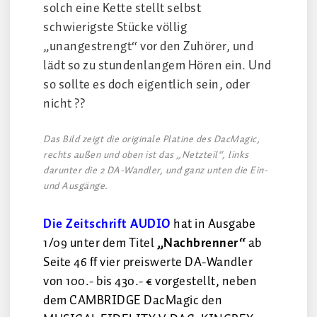
solch eine Kette stellt selbst
schwierigste Stücke völlig
„unangestrengt“ vor den Zuhörer, und
lädt so zu stundenlangem Hören ein. Und
so sollte es doch eigentlich sein, oder
nicht ??
Das Bild zeigt die originale Platine des DacMagic,
rechts außen und oben ist das „Netzteil“, links
darunter die 2 DA-Wandler, und ganz unten die Ein-
und Ausgänge.
Die Zeitschrift AUDIO
hat in Ausgabe
1/09 unter dem Titel
„Nachbrenner“
ab
Seite 46 ff vier preiswerte DA-Wandler
von 100.- bis 430.- € vorgestellt, neben
dem CAMBRIDGE DacMagic den