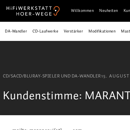
Willkommen
Neuheiten
Kun
DA-Wandler
CD-Laufwerke
Verstärker
Modifikationen
Mast
CD/SACD/BLURAY-SPIELER UND DA-WANDLER
15. AUGUST
Kundenstimme: MARANT