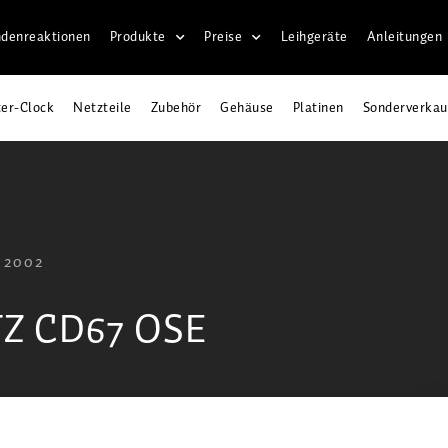
denreaktionen
Produkte
Preise
Leihgeräte
Anleitungen
er-Clock
Netzteile
Zubehör
Gehäuse
Platinen
Sonderverkau
 2002
Z CD67 OSE