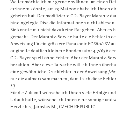
Weiter möchte ich mir gerne erwähnen um einen Deta
errinnern könnte, am 23.Mai 2002 habe ich Ihnen ein
gebeten hat. Der modifizierte CD-Player Marantz dam
hineingelegte Disc die Informationen nicht ablesen
Sie konnte mir nicht dazu keine Rat geben. Aber es ha
gemacht. Der Marantz-Service hatte die Fehler in d
Anweisung für ein grössere Panasonic FC680/16V a
originelle deutlich kleinere Kondensator 4,7/63V d
CD-Player spielt ohne Fehler. Aber der Marantz-Servic
bezahlen. Aber diese Tatsache will ich Ihnen überh
eine gewöhnliche Druckfehler in der Anweisung
[da
nur die aufmerksam machen, damit sich diese Fehle
!!]
.
Für die Zukumft wünsche ich Ihnen viele Erfolge und
Urlaub hatte, wünsche ich Ihnen eine sonnige und
Herzlichts, Jaroslav M., CZECH REPUBLIC