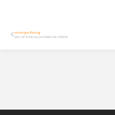
vorheriger Beitrag
DAC-UP-PCM1704 mit NiMH-DA-POWER