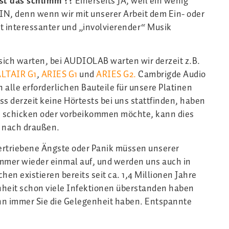
st das schlimm ??
Einerseits JA, weil ein wenig
IN, denn wenn wir mit unserer Arbeit dem Ein- oder
t interessanter und „involvierender“ Musik
sich warten, bei AUDIOLAB warten wir derzeit z.B.
LTAIR G1
,
ARIES G1
und
ARIES G2.
Cambrigde Audio
h alle erforderlichen Bauteile für unsere Platinen
ss derzeit keine Hörtests bei uns stattfinden, haben
s schicken oder vorbeikommen möchte, kann dies
t nach draußen.
ertriebene Ängste oder Panik müssen unserer
immer wieder einmal auf, und werden uns auch in
n existieren bereits seit ca. 1,4 Millionen Jahre
hheit schon viele Infektionen überstanden haben
nn immer Sie die Gelegenheit haben. Entspannte