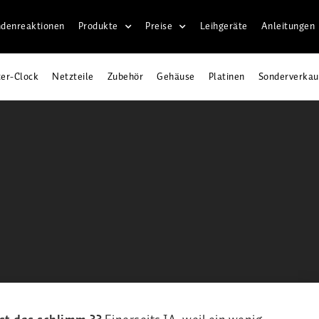
denreaktionen
Produkte
Preise
Leihgeräte
Anleitungen
er-Clock
Netzteile
Zubehör
Gehäuse
Platinen
Sonderverkau