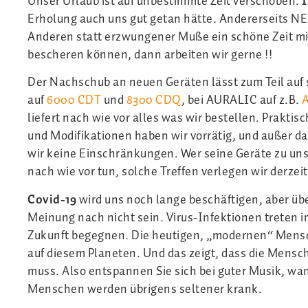
Unser Urlaub ist auf unbestimmte Zeit verschoben.
I
Erholung auch uns gut getan hätte. Andererseits NE
Anderen statt erzwungener Muße ein schöne Zeit mi
bescheren können, dann arbeiten wir gerne !!
Der Nachschub an neuen Geräten lässt zum Teil auf 
auf
6000 CDT
und
8300 CDQ
, bei AURALIC auf z.B.
A
liefert nach wie vor alles was wir bestellen. Praktisc
und Modifikationen haben wir vorrätig, und außer da
wir keine Einschränkungen. Wer seine Geräte zu un
nach wie vor tun, solche Treffen verlegen wir derzei
Covid-19
wird uns noch lange beschäftigen, aber üb
Meinung nach nicht sein. Virus-Infektionen treten 
Zukunft begegnen. Die heutigen, „modernen“ Mensche
auf diesem Planeten. Und das zeigt, dass die Mensc
muss. Also entspannen Sie sich bei guter Musik, wa
Menschen werden übrigens seltener krank.