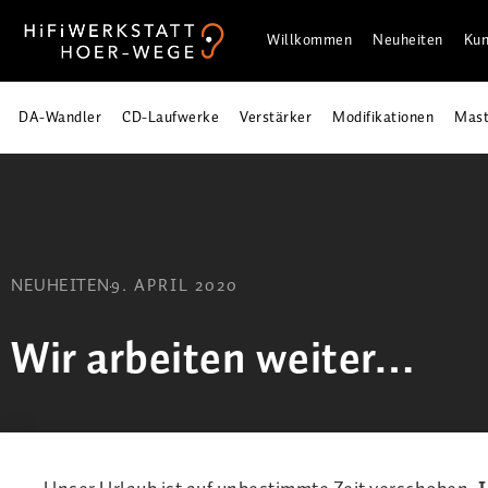
Willkommen
Neuheiten
Kun
DA-Wandler
CD-Laufwerke
Verstärker
Modifikationen
Mast
NEUHEITEN
9. APRIL 2020
Wir arbeiten weiter…