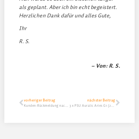
als geplant. Aber ich bin echt begeistert.
Herzlichen Dank dafür und alles Gute,
Ihr
R. S.
– Von: R. S.
vorheriger Beitrag
nächster Beitrag
Kunden-Rückmeldung nach Modifikation eines CEC TL-5100 Z und NAD C-162
3 x PSU Auralic Aries G1 (2x) + G2.1