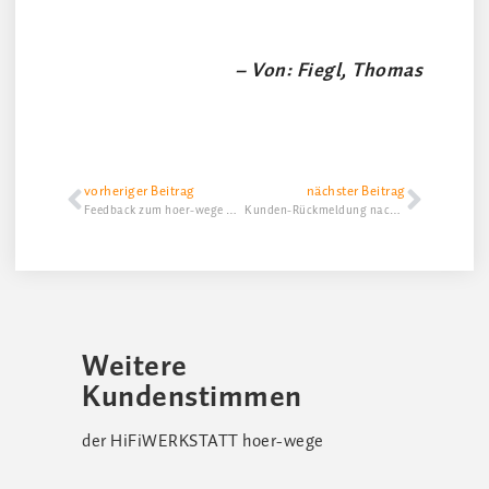
– Von: Fiegl, Thomas
vorheriger Beitrag
nächster Beitrag
Feedback zum hoer-wege DAC1794 MK-4 und CEC TL 2N
Kunden-Rückmeldung nach Einbau des hoer-wege POWER-SUPPLY für Aries G2.1
Weitere
Kundenstimmen
der HiFiWERKSTATT hoer-wege