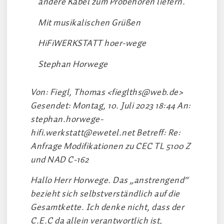
andere Kabel zum Probehören liefern.
Mit musikalischen Grüßen
HiFiWERKSTATT hoer-wege
Stephan Horwege
Von: Fiegl, Thomas
<fieglths@web.de>
Gesendet: Montag, 10. Juli 2023 18:44 An:
stephan.horwege-
hifi.werkstatt@ewetel.net
Betreff: Re:
Anfrage Modifikationen zu CEC TL 5100 Z
und NAD C-162
Hallo Herr Horwege. Das „anstrengend“
bezieht sich selbstverständlich auf die
Gesamtkette. Ich denke nicht, dass der
C.E.C da allein verantwortlich ist,