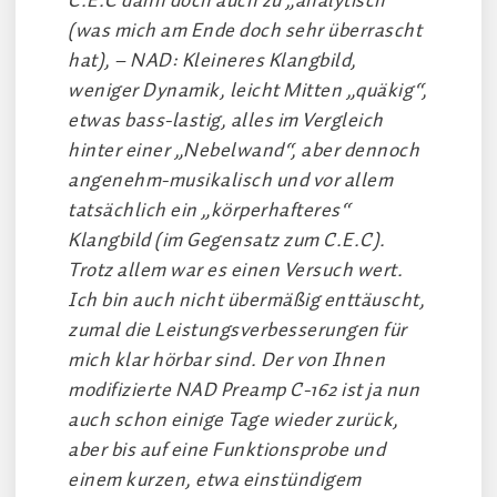
C.E.C dann doch auch zu „analytisch“
(was mich am Ende doch sehr überrascht
hat), – NAD: Kleineres Klangbild,
weniger Dynamik, leicht Mitten „quäkig“,
etwas bass-lastig, alles im Vergleich
hinter einer „Nebelwand“, aber dennoch
angenehm-musikalisch und vor allem
tatsächlich ein „körperhafteres“
Klangbild (im Gegensatz zum C.E.C).
Trotz allem war es einen Versuch wert.
Ich bin auch nicht übermäßig enttäuscht,
zumal die Leistungsverbesserungen für
mich klar hörbar sind. Der von Ihnen
modifizierte NAD Preamp C-162 ist ja nun
auch schon einige Tage wieder zurück,
aber bis auf eine Funktionsprobe und
einem kurzen, etwa einstündigem